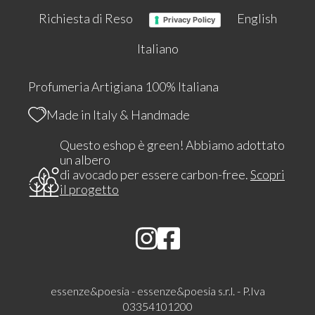
Richiesta di Reso
English
Privacy Policy
Italiano
Profumeria Artigiana 100% Italiana
Made in Italy & Handmade
Questo eshop è green! Abbiamo adottato
un albero
di avocado per essere carbon-free.
Scopri
il progetto
essenze&poesia - essenze&poesia s.r.l. - P.Iva
03354101200