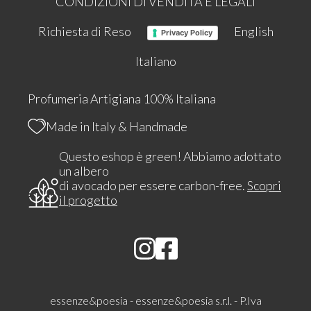
CONDIZIONI DI VENDITA E LEGALI
Richiesta di Reso
English
Privacy Policy
Italiano
Profumeria Artigiana 100% Italiana
Made in Italy & Handmade
Questo eshop è green! Abbiamo adottato
un albero
di avocado per essere carbon-free.
Scopri
il progetto
essenze&poesia - essenze&poesia s.r.l. - P.Iva