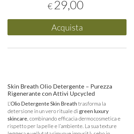
29,00
€
Acquista
Skin Breath Olio Detergente – Purezza
Rigenerante con Attivi Upcycled
L’
Olio Detergente Skin Breath
trasforma la
detersione in un vero rituale di
green luxury
skincare
, combinando efficacia dermocosmetica e
rispetto per la pelle e l’ambiente. La sua texture
leggera e vellutata rimuove impurità, sebo in