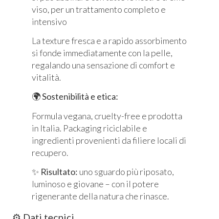
viso, per un trattamento completo e
intensivo
La texture fresca e a rapido assorbimento
si fonde immediatamente con la pelle,
regalando una sensazione di comfort e
vitalità.
🌍
Sostenibilità e etica:
Formula vegana, cruelty-free e prodotta
in Italia. Packaging riciclabile e
ingredienti provenienti da filiere locali di
recupero.
✨
Risultato:
uno sguardo più riposato,
luminoso e giovane – con il potere
rigenerante della natura che rinasce.
⚙️ Dati tecnici