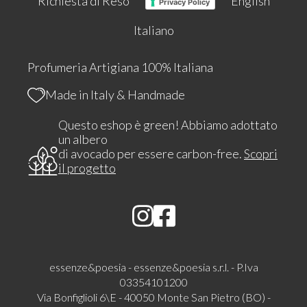
Richiesta di Reso
English
Privacy Policy
Italiano
Profumeria Artigiana 100% Italiana
Made in Italy & Handmade
Questo eshop è green! Abbiamo adottato
un albero
di avocado per essere carbon-free.
Scopri
il progetto
essenze&poesia - essenze&poesia s.r.l. - P.Iva
03354101200
Via Bonfiglioli 6\E - 40050 Monte San Pietro (BO) -