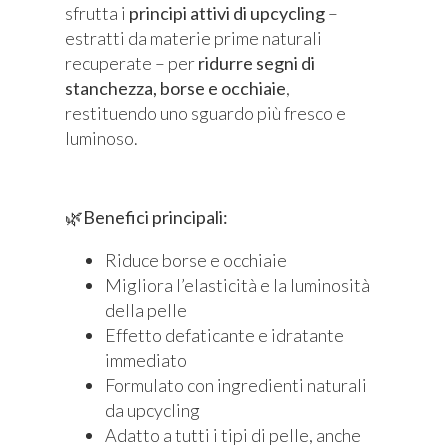
sfrutta i
principi attivi di upcycling
–
estratti da materie prime naturali
recuperate – per
ridurre segni di
stanchezza, borse e occhiaie
,
restituendo uno sguardo più fresco e
luminoso.
🌿
Benefici principali:
Riduce borse e occhiaie
Migliora l’elasticità e la luminosità
della pelle
Effetto defaticante e idratante
immediato
Formulato con ingredienti naturali
da upcycling
Adatto a tutti i tipi di pelle, anche