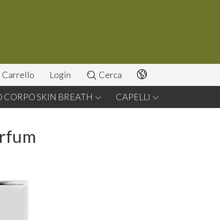
Carrello
Login
Cerca
O CORPO SKIN BREATH
CAPELLI
arfum