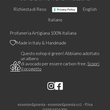
Richiesta di Reso
English
Privacy Policy
Italiano
Profumeria Artigiana 100% Italiana
Made in Italy & Handmade
Questo eshop è green! Abbiamo adottato
un albero
di avocado per essere carbon-free.
Scopri
il progetto
essenze&poesia - essenze&poesia s.r.l. - P.Iva
03354101200