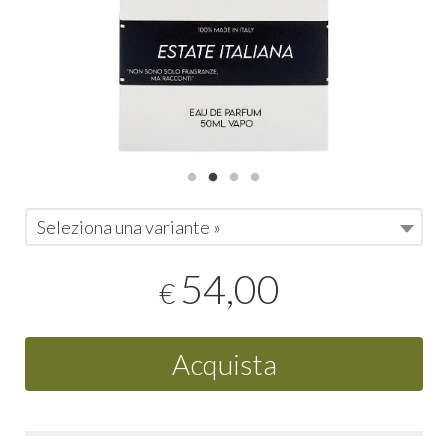
Seleziona una variante »
54,00
€
Acquista