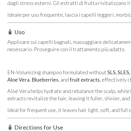
dagli stress esterni. Gli estratti di frutta rivitalizzano
Ideale per uso frequente, lascia i capelli leggeri, morbid
🧴 Uso
Applicare sui capelli bagnati, massaggiare delicatamen
necessario. Proseguire con il trattamento più adatto.
EN-Volumizing shampoo formulated without
SLS, SLES,
Aloe Vera
,
Blueberries
, and
fruit extracts
, effectively 
Aloe Vera helps hydrate and rebalance the scalp, while b
extracts revitalize the hair, leaving it fuller, shinier, and
Ideal for frequent use, it leaves hair light, soft, and full
🧴 Directions for Use