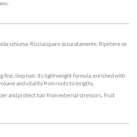
ano.
rbida schiuma. Risciacquare accuratamente. Ripetere se
ng fine, limp hair. Its lightweight formula, enriched with
volume and vitality from roots to lengths.
ber and protect hair from external stressors. Fruit