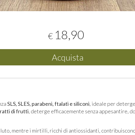
18,90
€
Acquista
nza
SLS, SLES, parabeni, ftalati e siliconi
, ideale per deterge
ratti di frutti
, deterge efficacemente senza appesantire, don
luto, mentre i mirtilli, ricchi di antiossidanti, contribuiscon