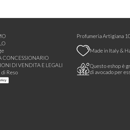
MO
Profumeria Artigiana 10
LO
Made in Italy & 
ge
A CONCESSIONARIO
ONI DI VENDITA E LEGALI
Questo eshop è g
di avocado per es
 di Reso
olicy