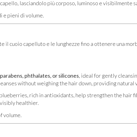
 il capello, lasciandolo più corposo, luminoso e visibilmente s
i e pieni di volume.
te il cuoio capelluto e le lunghezze fino a ottenere una mo
 parabens, phthalates, or silicones
, ideal for gently cleansi
cleanses without weighing the hair down, providing natural 
lueberries, rich in antioxidants, help strengthen the hair fi
 visibly healthier.
 of volume.