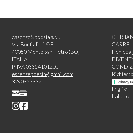
essenze&poesia s.r.l.
CHI SIA
Via Bonfiglioli 6\E
CARREL
40050 Monte San Pietro (BO)
Homepa
ITALIA
DIVENT
P. IVA 03354101200
CONDIZI
essenzepoesia@gmail.com
Richiesta
3290827832
Privacy P
English
Italiano