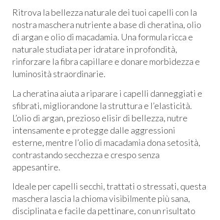
Ritrova la bellezza naturale dei tuoi capelli con la
nostra maschera nutriente a base di cheratina, olio
di argan e olio di macadamia. Una formula ricca e
naturale studiata per idratare in profondità,
rinforzare la fibra capillare e donare morbidezza e
luminosità straordinarie.
La cheratina aiuta a riparare i capelli danneggiati e
sfibrati, migliorandone la struttura e l’elasticità.
L’olio di argan, prezioso elisir di bellezza, nutre
intensamente e protegge dalle aggressioni
esterne, mentre l’olio di macadamia dona setosità,
contrastando secchezza e crespo senza
appesantire.
Ideale per capelli secchi, trattati o stressati, questa
maschera lascia la chioma visibilmente più sana,
disciplinata e facile da pettinare, con un risultato