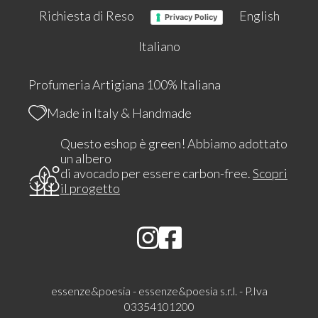
Richiesta di Reso
English
Privacy Policy
Italiano
Profumeria Artigiana 100% Italiana
Made in Italy & Handmade
Questo eshop è green! Abbiamo adottato
un albero
di avocado per essere carbon-free.
Scopri
il progetto
essenze&poesia - essenze&poesia s.r.l. - P.Iva
03354101200