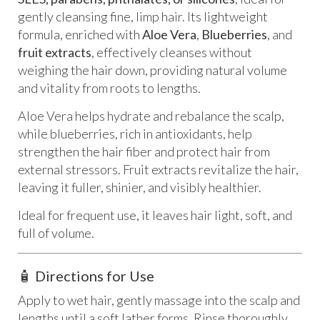
gently cleansing fine, limp hair. Its lightweight
formula, enriched with
Aloe Vera
,
Blueberries
, and
fruit extracts
, effectively cleanses without
weighing the hair down, providing natural volume
and vitality from roots to lengths.
Aloe Vera helps hydrate and rebalance the scalp,
while blueberries, rich in antioxidants, help
strengthen the hair fiber and protect hair from
external stressors. Fruit extracts revitalize the hair,
leaving it fuller, shinier, and visibly healthier.
Ideal for frequent use, it leaves hair light, soft, and
full of volume.
🧴 Directions for Use
Apply to wet hair, gently massage into the scalp and
lengths until a soft lather forms. Rinse thoroughly.