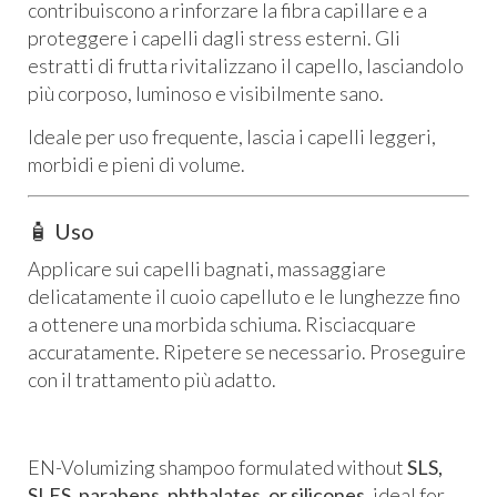
contribuiscono a rinforzare la fibra capillare e a
proteggere i capelli dagli stress esterni. Gli
estratti di frutta rivitalizzano il capello, lasciandolo
più corposo, luminoso e visibilmente sano.
Ideale per uso frequente, lascia i capelli leggeri,
morbidi e pieni di volume.
🧴 Uso
Applicare sui capelli bagnati, massaggiare
delicatamente il cuoio capelluto e le lunghezze fino
a ottenere una morbida schiuma. Risciacquare
accuratamente. Ripetere se necessario. Proseguire
con il trattamento più adatto.
EN-Volumizing shampoo formulated without
SLS,
SLES, parabens, phthalates, or silicones
, ideal for