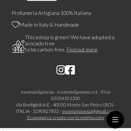
Profumeria Artigiana 100% Italiana
Made in Italy & Handmade
This eshop is green! We have adopted a
avocado tree
to be carbon-free.
Find out more
essenze&poesia - essenze&poesia s.r.l. - P.Iva
03354101200
Via Bonfiglioli 6\E - 40050 Monte San Pietro (BO) -
ITALIA - 3290827832 -
essenzepoesia@gmail.com
Ecommerce creato con
Scontrino.com