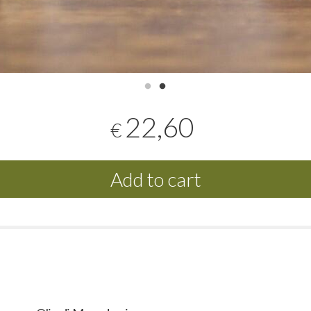
22,60
€
Add to cart