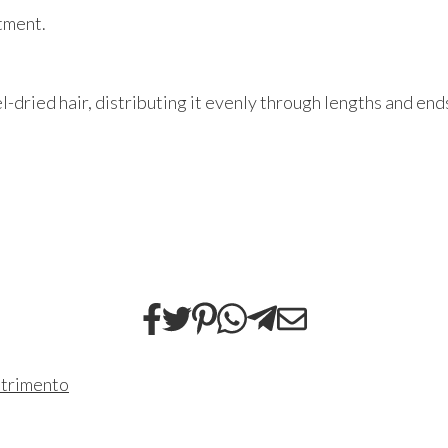
tment.
-dried hair, distributing it evenly through lengths and en
utrimento