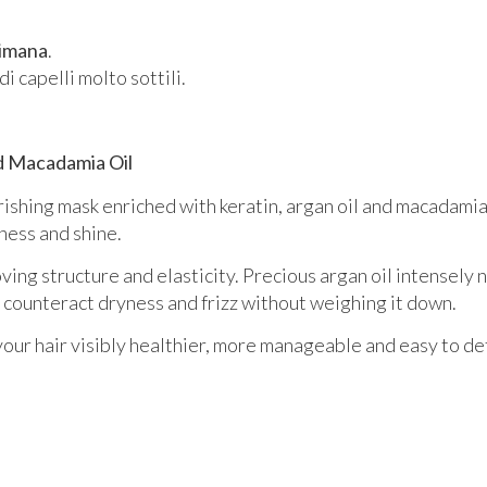
timana
.
di capelli molto sottili.
d Macadamia Oil
ishing mask enriched with keratin, argan oil and macadamia 
ness and shine.
ng structure and elasticity. Precious argan oil intensely 
o counteract dryness and frizz without weighing it down.
 your hair visibly healthier, more manageable and easy to det