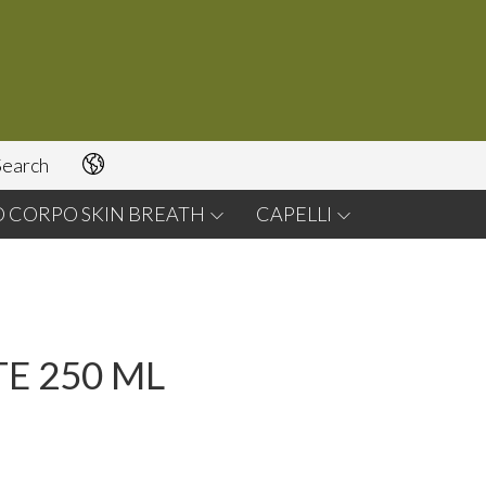
earch
O CORPO SKIN BREATH
CAPELLI
E 250 ML