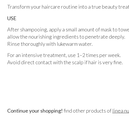
Transform your haircare routine into a true beauty trea
USE
After shampooing, apply a small amount of mask to towel
allow the nourishing ingredients to penetrate deeply.
Rinse thoroughly with lukewarm water.
For an intensive treatment, use 1–2 times per week.
Avoid direct contact with the scalp if hair is very fine.
Continue your shopping!
find other products of
linea n