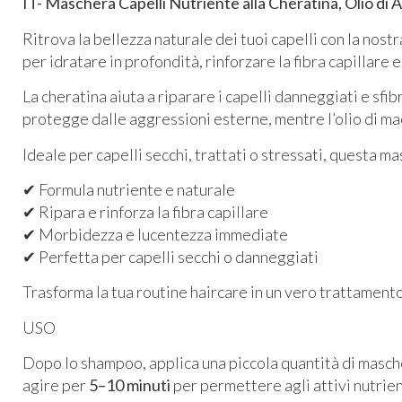
IT- Maschera Capelli Nutriente alla Cheratina, Olio di
Ritrova la bellezza naturale dei tuoi capelli con la nost
per idratare in profondità, rinforzare la fibra capillare
La cheratina aiuta a riparare i capelli danneggiati e sfibr
protegge dalle aggressioni esterne, mentre l’olio di m
Ideale per capelli secchi, trattati o stressati, questa ma
✔ Formula nutriente e naturale
✔ Ripara e rinforza la fibra capillare
✔ Morbidezza e lucentezza immediate
✔ Perfetta per capelli secchi o danneggiati
Trasforma la tua routine haircare in un vero trattamento
USO
Dopo lo shampoo, applica una piccola quantità di masch
agire per
5–10 minuti
per permettere agli attivi nutrien