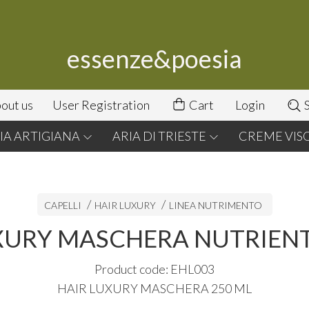
essenze&poesia
out us
User Registration
Cart
Login
S
A ARTIGIANA
ARIA DI TRIESTE
CREME VIS
CAPELLI
HAIR LUXURY
LINEA NUTRIMENTO
XURY MASCHERA NUTRIENT
Product code: EHL003
HAIR
LUXURY
MASCHERA
250 ML