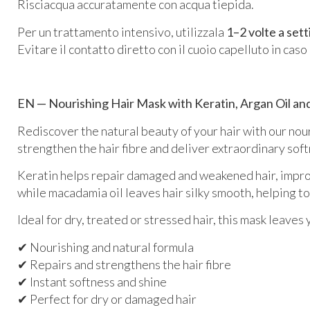
Risciacqua accuratamente con acqua tiepida.
Per un trattamento intensivo, utilizzala
1–2 volte a set
Evitare il contatto diretto con il cuoio capelluto in caso 
EN — Nourishing Hair Mask with Keratin, Argan Oil an
Rediscover the natural beauty of your hair with our nour
strengthen the hair fibre and deliver extraordinary soft
Keratin helps repair damaged and weakened hair, improvi
while macadamia oil leaves hair silky smooth, helping t
Ideal for dry, treated or stressed hair, this mask leaves
✔ Nourishing and natural formula
✔ Repairs and strengthens the hair fibre
✔ Instant softness and shine
✔ Perfect for dry or damaged hair