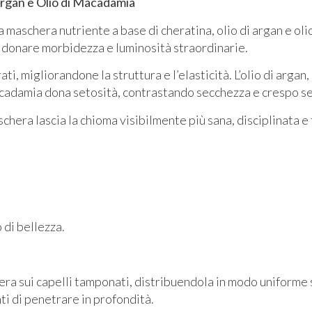
 Argan e Olio di Macadamia
ra maschera nutriente a base di cheratina, olio di argan e o
 e donare morbidezza e luminosità straordinarie.
ati, migliorandone la struttura e l’elasticità. L’olio di arga
acadamia dona setosità, contrastando secchezza e crespo s
schera lascia la chioma visibilmente più sana, disciplinata e
 di bellezza.
era sui capelli tamponati, distribuendola in modo uniforme
ti di penetrare in profondità.