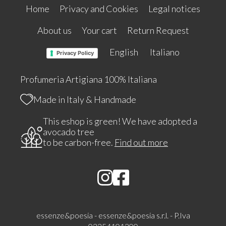
Home
Privacy and Cookies
Legal notices
About us
Your cart
Return Request
English
Italiano
Privacy Policy
Profumeria Artigiana 100% Italiana
Made in Italy & Handmade
This eshop is green! We have adopted a
avocado tree
to be carbon-free.
Find out more
essenze&poesia - essenze&poesia s.r.l. - P.Iva