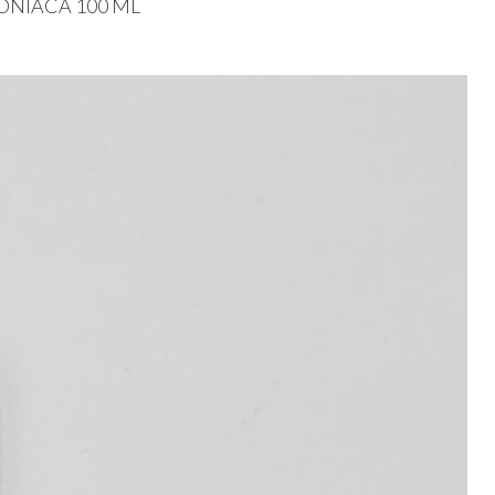
ONIACA
100 ML