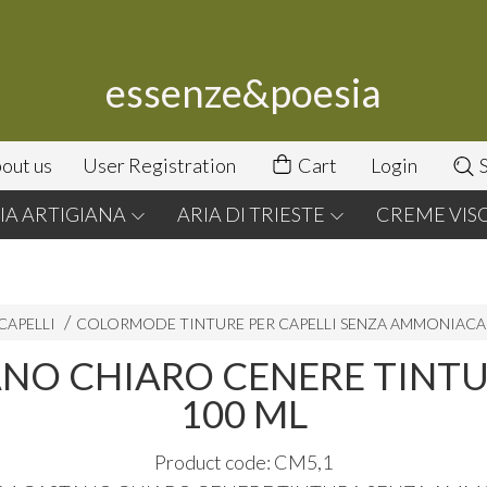
essenze&poesia
out us
User Registration
Cart
Login
S
A ARTIGIANA
ARIA DI TRIESTE
CREME VIS
CAPELLI
COLORMODE TINTURE PER CAPELLI SENZA AMMONIACA
ANO CHIARO CENERE TINT
100 ML
Product code: CM5,1